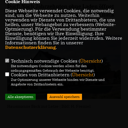
Cookie Hinweis
Dorf: Nach Jahrzehnten ohne Laden öffnet
Diese Webseite verwendet Cookies, die notwendig
der neue Nahversorger „Hausmann‘s Bäck
sind, um die Webseite zu nutzen. Weiterhin
verwenden wir Dienste von Drittanbietern, die uns
Zur Letze“ offiziell
" zusammengestellt.
helfen, unser Webangebot zu verbessern (Website-
Optmierung). Für die Verwendung bestimmter
Dienste, benötigen wir Ihre Einwilligung. Ihre
Einwilligung können Sie jederzeit widerrufen. Weitere
Informationen finden Sie in unserer
Datenschutzerklärung
.
Technisch notwendige Cookies (
Übersicht
)
Die notwendigen Cookies werden allein für den
ordnungsgemäßen Gebrauch der Webseite benötigt.
Cookies von Drittanbietern (
Übersicht
)
Zur Optimierung unserer Webseite binden wir Dienste und
Angebote von Drittanbietern ein.
Alle akzeptieren
Auswahl speichern
Hausmanns Bäck zur Letze | Bild: H. Frenzel