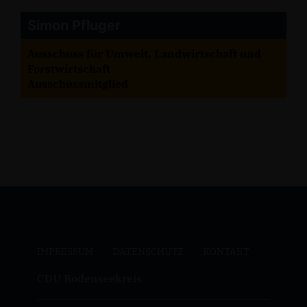
Simon Pfluger
Ausschuss für Umwelt, Landwirtschaft und
Forstwirtschaft
Ausschussmitglied
IMPRESSUM
DATENSCHUTZ
KONTAKT
CDU Bodenseekreis